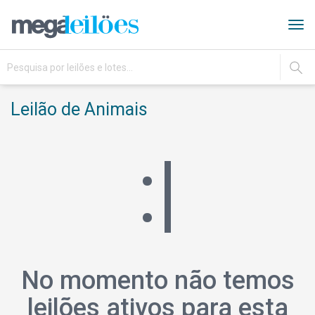
Tog
navi
IR
Leilão de Animais
:|
No momento não temos
leilões ativos para esta