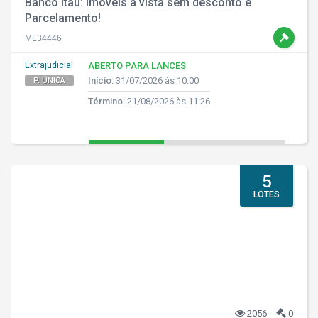
Banco Itaú: Imóveis à vista sem desconto e
Parcelamento!
ML34446
Extrajudicial
ABERTO PARA LANCES
Início:
31/07/2026 às 10:00
P. ÚNICA
Término:
21/08/2026 às 11:26
5
LOTES
2056
0