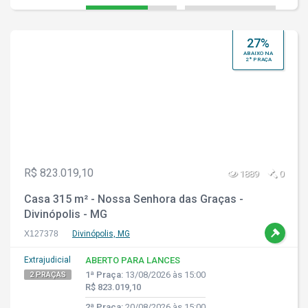
27%
ABAIXO NA
2ª PRAÇA
R$ 823.019,10
1889
0
Casa 315 m² - Nossa Senhora das Graças -
Divinópolis - MG
X127378
Divinópolis, MG
Extrajudicial
ABERTO PARA LANCES
1ª Praça:
13/08/2026 às 15:00
2 PRAÇAS
R$ 823.019,10
2ª Praça:
20/08/2026 às 15:00