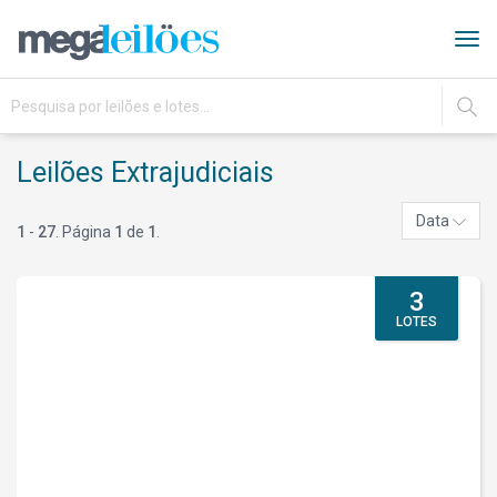
Tog
navi
IR
Leilões Extrajudiciais
Data
1
-
27
. Página
1
de
1
.
3
LOTES