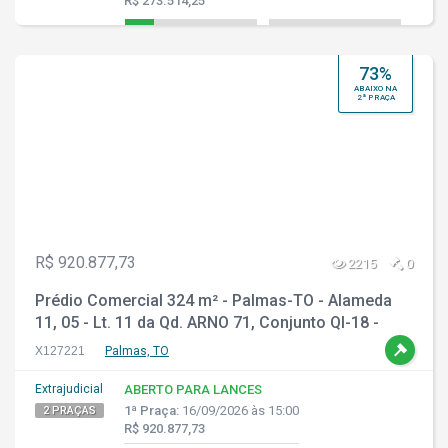
R$ 273.514,25
73%
ABAIXO NA
2ª PRAÇA
R$ 920.877,73
2215
0
Prédio Comercial 324 m² - Palmas-TO - Alameda
11, 05 - Lt. 11 da Qd. ARNO 71, Conjunto QI-18 -
Plano Diretor Norte
X127221
Palmas, TO
Extrajudicial
ABERTO PARA LANCES
1ª Praça:
16/09/2026 às 15:00
2 PRAÇAS
R$ 920.877,73