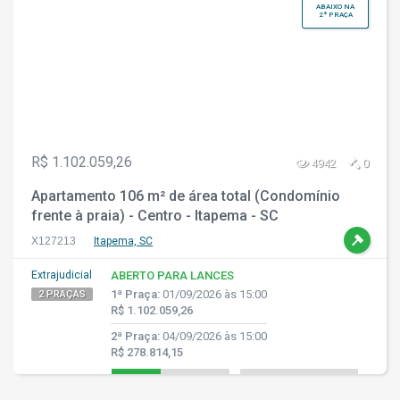
ABAIXO NA
2ª PRAÇA
R$ 1.102.059,26
4942
0
Apartamento 106 m² de área total (Condomínio
frente à praia) - Centro - Itapema - SC
X127213
Itapema, SC
Extrajudicial
ABERTO PARA LANCES
1ª Praça:
01/09/2026 às 15:00
2 PRAÇAS
R$ 1.102.059,26
2ª Praça:
04/09/2026 às 15:00
R$ 278.814,15