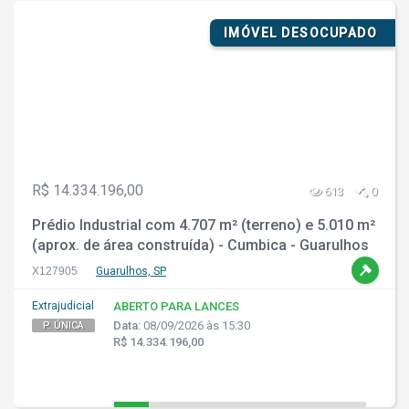
IMÓVEL DESOCUPADO
R$ 14.334.196,00
613
0
Prédio Industrial com 4.707 m² (terreno) e 5.010 m²
(aprox. de área construída) - Cumbica - Guarulhos
- SP
X127905
Guarulhos, SP
Extrajudicial
ABERTO PARA LANCES
Data:
08/09/2026 às 15:30
P. ÚNICA
R$ 14.334.196,00