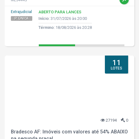
ML34443
Extrajudicial
ABERTO PARA LANCES
Início:
31/07/2026 às 20:00
P. ÚNICA
Término:
18/08/2026 às 20:28
11
LOTES
27194
0
Bradesco AF: Imóveis com valores até 54% ABAIXO
na segunda praça!