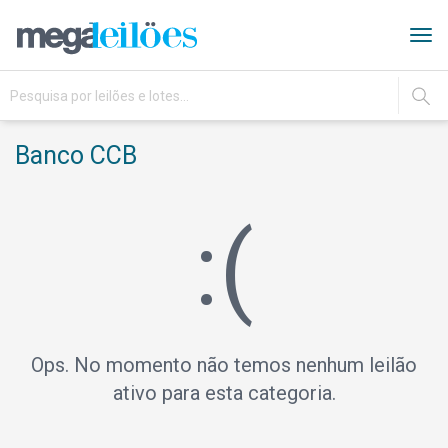
Tog
navi
IR
Banco CCB
:(
Ops. No momento não temos nenhum leilão
ativo para esta categoria.